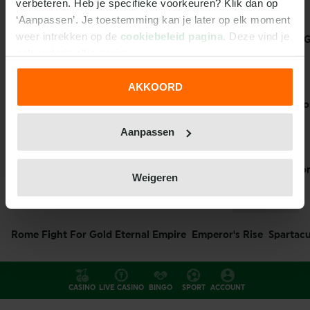
verbeteren. Heb je specifieke voorkeuren? Klik dan op 
WEAPONS
BEKIJK MEER
‘Aanpassen’. Je toestemming kan je later op elk moment 
weer intrekken op de 
cookiebeleid pagina
. Deze vind je 
Rome Fight For Gold Eternal Empire
Emperor's Rise
Legion G
ook onderin elke pagina.
WAR
BEKIJK MEER
AKKOORD
We werken samen met
28 derden
die uw gegevens
Rome Fight For Gold Eternal Empire
Emperor's Rise
Gladiato
kunnen ontvangen en verwerken.
Aanpassen
COINS
BEKIJK MEER
Rome Fight For Gold Eternal Empire
Legion Gold Victory
Rom
Weigeren
AVONTUURLIJK
BEKIJK MEER
Rome Fight For Gold Eternal Empire
Emperor's Rise
Spartacu
CASINO
LIVE CASINO
BINGO
SPORT
ACCOUNT