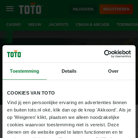
INLOGGEN
REGISTREREN
CASINO
NIEUW
JACKPOTS
CRASH & ARCADE
TOERNOOI
ROME SLOTS SPEEL JE BIJ TOTO CASINO
Bij TOTO Casino speel je de beste Rome slots. Bekijk ons
uitgebreide aanbod hieronder, geniet van topkwaliteit
Toestemming
Details
Over
gokkasten en volop speelplezier! Klaar om één van deze spellen
uit te proberen? Speel vandaag nog bij TOTO Casino!
COOKIES VAN TOTO
Vind jij een persoonlijke ervaring en advertenties binnen 
en buiten toto.nl oké, klik dan op de knop 'Akkoord'. Als je 
ROME
BEKIJK MEER
op ‘Weigeren’ klikt, plaatsen we alleen noodzakelijke 
cookies waarvoor toestemming niet is vereist. Deze 
Legion Gold and the Throne of Dead
Legion Gold Reckoning
dienen om de website goed te laten functioneren en te 