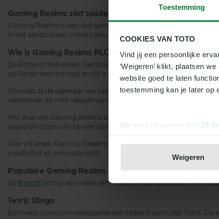
Toestemming
Gaming Realms slot spellen
Gaming Realms is een slot game ontwikkelaar die zich specialisee
in het aanbod van online casino's zorgen. Dit kunnen we beamen, w
COOKIES VAN TOTO
Wie is Gaming Realms PLC?
Vind jij een persoonlijke erva
De Britse ontwikkelaar Gaming Realms PLC werd in 2013 opgericht
‘Weigeren’ klikt, plaatsen w
op Slingo bemachtigd en dit is sindsdien hun paradepaardje. Gam
website goed te laten functio
toestemming kan je later op 
Doordat zij de eigenaar van het Slingo merk en concept zijn, zijn ze
verbeteren als met nieuwe varianten komen. Hierdoor neemt hun aa
Het doel van Gaming Realms is om het Slingo genre de komende jare
We werken samen met
28 d
waard en bij ons vind je een leuke selectie van titels.
Ook vrij uniek: Gaming Realms is in tegenstelling tot veel andere o
creativiteit en innovatie leidt.
Weigeren
Populaire Gaming Realms gokkasten
Bij
Winnitt
vind je een reeks van mooie Slingo gokkasten. We zetten
Tetris Slingo
De meest iconische videogame aller tijden is natuurlijk Tetris. 