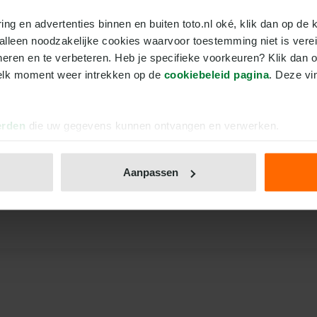
ring en advertenties binnen en buiten toto.nl oké, klik dan op de k
e alleen noodzakelijke cookies waarvoor toestemming niet is vere
neren en te verbeteren. Heb je specifieke voorkeuren? Klik dan o
elk moment weer intrekken op de 
cookiebeleid pagina
. Deze vi
erden
die uw gegevens kunnen ontvangen en verwerken.
Aanpassen