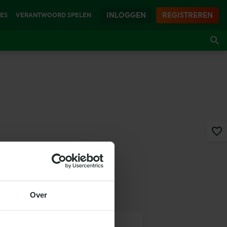
INLOGGEN
REGISTREREN
IES
VERANTWOORD SPELEN
en
Over