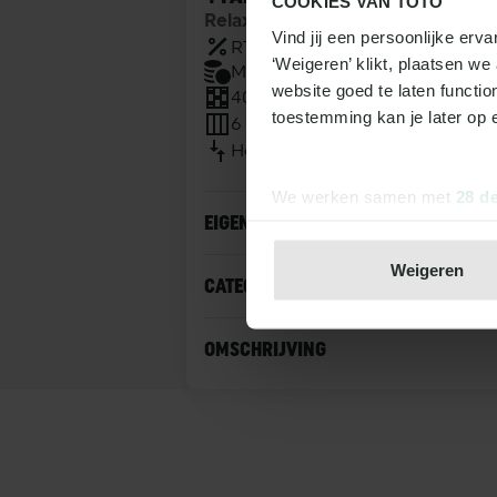
COOKIES VAN TOTO
Relax Gaming
Vind jij een persoonlijke erva
RTP 94
‘Weigeren’ klikt, plaatsen w
Min: € 0,10
website goed te laten functio
4096 winlijnen
toestemming kan je later op 
6 Reel
Hoge Volatiliteit
We werken samen met
28 d
EIGENSCHAPPEN
Weigeren
CATEGORIEËN
OMSCHRIJVING