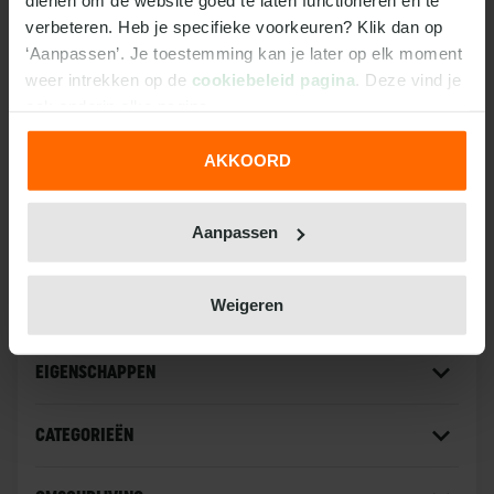
dienen om de website goed te laten functioneren en te 
verbeteren. Heb je specifieke voorkeuren? Klik dan op 
‘Aanpassen’. Je toestemming kan je later op elk moment 
START SPEL
weer intrekken op de 
cookiebeleid pagina
. Deze vind je 
PROBEREN
ook onderin elke pagina.
BADGE BLITZ
AKKOORD
Pragmatic Play
We werken samen met
28 derden
die uw gegevens
RTP 94.49
kunnen ontvangen en verwerken.
Min: € 0,25
Aanpassen
25 winlijnen
5 Reel
Hoge Volatiliteit
Weigeren
EIGENSCHAPPEN
CATEGORIEËN