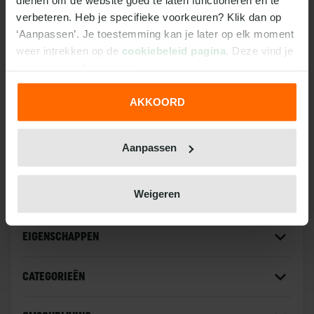
dienen om de website goed te laten functioneren en te 
verbeteren. Heb je specifieke voorkeuren? Klik dan op 
‘Aanpassen’. Je toestemming kan je later op elk moment 
START SPEL
weer intrekken op de 
cookiebeleid pagina
. Deze vind je 
PROBEREN
ook onderin elke pagina.
BONANZA RUSH EXPRESS
AKKOORD
Area Vegas
We werken samen met
28 derden
die uw gegevens
RTP 94.25
kunnen ontvangen en verwerken.
Min: € 0,20
Aanpassen
20 winlijnen
5 Reel
Hoge Volatiliteit
Weigeren
EIGENSCHAPPEN
CATEGORIEËN