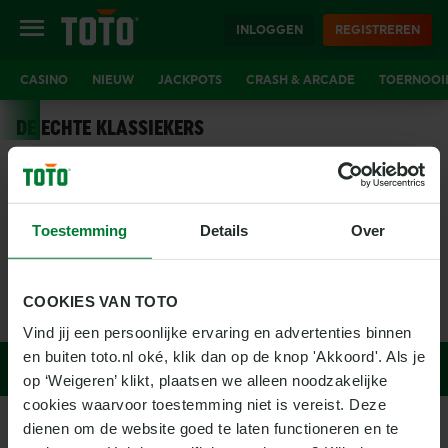
INLOGGEN
REGISTREREN
CASINO
NIEUW
JACKPOTS
CRASH & ARCADE
TOERNOOI
DE ECHTE KLASSIEKERS
Simply Wild
KingsTimer
Random Runner 15
Sizzling Hot deluxe
10X Fortune
Super Random Flashback
Toestemming
Details
Over
Super Topspinner
Old timer
Random Runner
MEER LADEN
COOKIES VAN TOTO
Vind jij een persoonlijke ervaring en advertenties binnen 
en buiten toto.nl oké, klik dan op de knop 'Akkoord'. Als je 
op ‘Weigeren’ klikt, plaatsen we alleen noodzakelijke 
CASINO
LIVE CASINO
BINGO
SPORT
ACCOUNT
cookies waarvoor toestemming niet is vereist. Deze 
dienen om de website goed te laten functioneren en te 