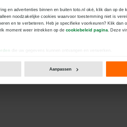
ring en advertenties binnen en buiten toto.nl oké, klik dan op de k
e alleen noodzakelijke cookies waarvoor toestemming niet is vere
neren en te verbeteren. Heb je specifieke voorkeuren? Klik dan o
elk moment weer intrekken op de 
cookiebeleid pagina
. Deze vi
erden
die uw gegevens kunnen ontvangen en verwerken.
Aanpassen