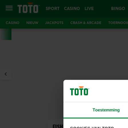
SPORT
CASINO
LIVE
BINGO
CASINO
NIEUW
JACKPOTS
CRASH & ARCADE
TOERNOOI
CASINO
Toestemming
FISHIN' FRENZY