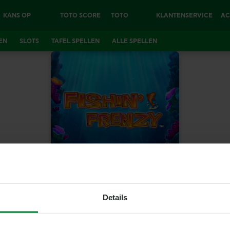
KANS OP
TOTO SCORE
TOTO
KLANTENSERVICE
AC
EN
SLOTS
TAFEL SPELLEN
ALLE SPELLEN
€25.000
6
EXTRA
FISHIN' FRENZY
Log in om Fishin' Frenzy te kunnen spelen
Details
INLOGGEN