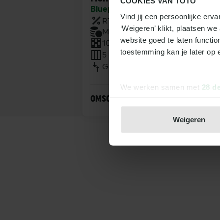
COOKIES VAN TOTO
Blueprint Gaming
Vind jij een persoonlijke erva
RTP 96.12
‘Weigeren’ klikt, plaatsen w
Min: € 0,10
website goed te laten functio
10 winlijnen
toestemming kan je later op 
5 Reel
Gemiddelde Volatiliteit
We werken samen met
28 d
OMSCHRIJVING
Weigeren