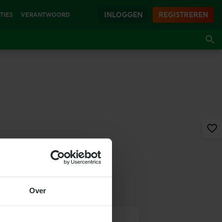
INLOGGEN
REGISTREREN
TIES
VERANTWOORD
SPELEN
Over