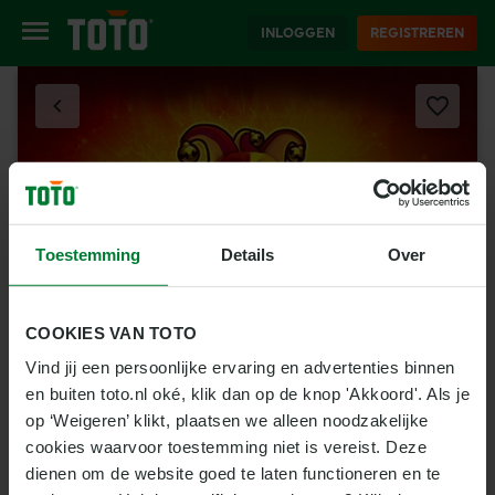
INLOGGEN
REGISTREREN
Toestemming
Details
Over
COOKIES VAN TOTO
Vind jij een persoonlijke ervaring en advertenties binnen 
en buiten toto.nl oké, klik dan op de knop 'Akkoord'. Als je 
op ‘Weigeren’ klikt, plaatsen we alleen noodzakelijke 
cookies waarvoor toestemming niet is vereist. Deze 
dienen om de website goed te laten functioneren en te 