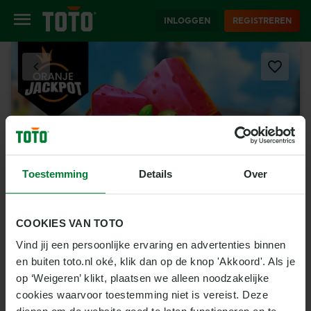
INLOGGEN
REGISTREREN
Toestemming
Details
Over
COOKIES VAN TOTO
Vind jij een persoonlijke ervaring en advertenties binnen 
en buiten toto.nl oké, klik dan op de knop 'Akkoord'. Als je 
op ‘Weigeren’ klikt, plaatsen we alleen noodzakelijke 
cookies waarvoor toestemming niet is vereist. Deze 