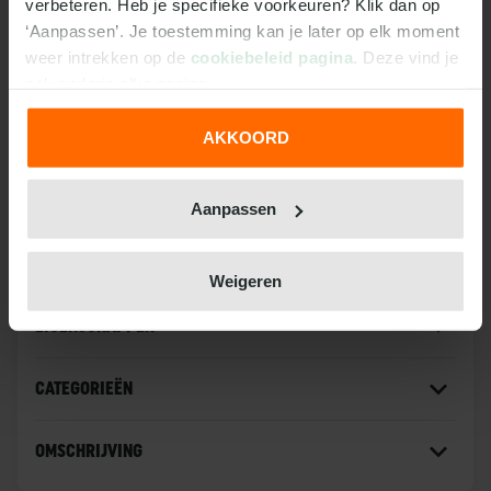
verbeteren. Heb je specifieke voorkeuren? Klik dan op 
‘Aanpassen’. Je toestemming kan je later op elk moment 
START SPEL
weer intrekken op de 
cookiebeleid pagina
. Deze vind je 
ook onderin elke pagina.
JACKPOT TRAIN
Red Tiger
AKKOORD
RTP 94
We werken samen met
28 derden
die uw gegevens
Min: € 0,10
kunnen ontvangen en verwerken.
243 winlijnen
Aanpassen
5 Reel
Hoge Volatiliteit
Weigeren
EIGENSCHAPPEN
CATEGORIEËN
OMSCHRIJVING