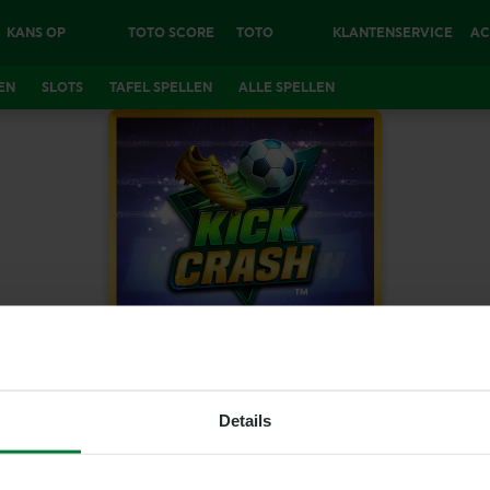
KANS OP
TOTO SCORE
TOTO
KLANTENSERVICE
AC
EN
SLOTS
TAFEL SPELLEN
ALLE SPELLEN
€25.000
6
EXTRA
KICK CRASH
Log in om Kick Crash te kunnen spelen
Details
INLOGGEN