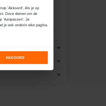
nop 'Akkoord'. Als je op 
ist. Deze dienen om de 
p ‘Aanpassen’. Je 
nd je ook onderin elke pagina.
AKKOORD