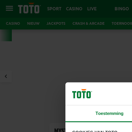
SPORT
CASINO
LIVE
BINGO
CASINO
NIEUW
JACKPOTS
CRASH & ARCADE
TOERNOOI
CASINO
Toestemming
MYSTERY DROP