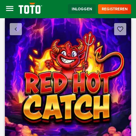
INLOGGEN
REGISTREREN