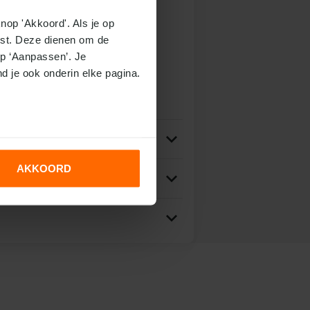
nop 'Akkoord'. Als je op 
ist. Deze dienen om de 
p ‘Aanpassen’. Je 
nd je ook onderin elke pagina.
AKKOORD