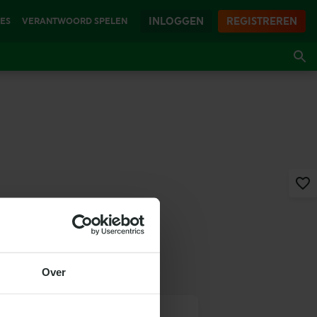
INLOGGEN
REGISTREREN
IES
VERANTWOORD SPELEN
elen
Over