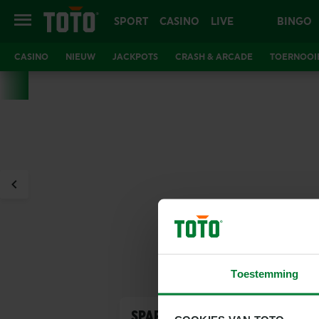
SPORT
CASINO
LIVE
BINGO
CASINO
NIEUW
JACKPOTS
CRASH & ARCADE
TOERNOOI
CASINO
Log in 
Toestemming
SPARKY AND SHORTZ HIDDEN JO