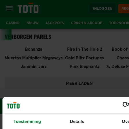
INLOGGEN
REG
CASINO
NIEUW
JACKPOTS
CRASH & ARCADE
TOERNOOI
VERBORGEN PARELS
Bonanza
Fire In The Hole 2
Book of
Muertos Multiplier Megaways
Gold Blitz Fortunes
Chaos
Jammin' Jars
Pink Elephants
7s Deluxe 
MEER LADEN
CASINO
LIVE CASINO
BINGO
SPORT
ACCOUNT
Toestemming
Details
Ov