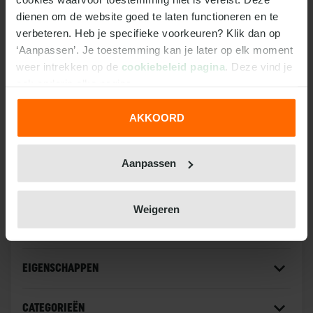
dienen om de website goed te laten functioneren en te 
verbeteren. Heb je specifieke voorkeuren? Klik dan op 
START SPEL
‘Aanpassen’. Je toestemming kan je later op elk moment 
PROBEREN
weer intrekken op de 
cookiebeleid pagina
. Deze vind je 
ook onderin elke pagina.
WILD SWARM 2
Push Gaming
AKKOORD
RTP 94.67
We werken samen met
28 derden
die uw gegevens
Min: € 0,20
kunnen ontvangen en verwerken.
20 winlijnen
Aanpassen
5 Reel
Hoge Volatiliteit
Weigeren
RTP van dit spel is recent gewijzigd
EIGENSCHAPPEN
CATEGORIEËN