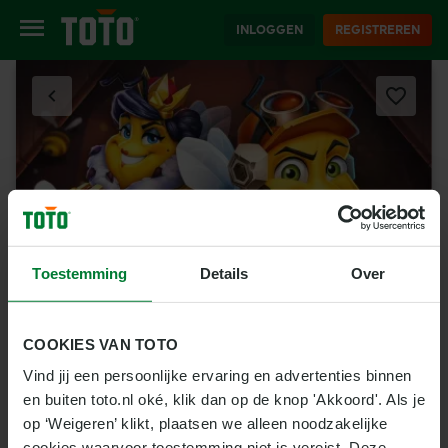
INLOGGEN
REGISTREREN
Toestemming
Details
Over
COOKIES VAN TOTO
Vind jij een persoonlijke ervaring en advertenties binnen 
en buiten toto.nl oké, klik dan op de knop 'Akkoord'. Als je 
op ‘Weigeren’ klikt, plaatsen we alleen noodzakelijke 
cookies waarvoor toestemming niet is vereist. Deze 