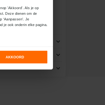
nop 'Akkoord'. Als je op 
ist. Deze dienen om de 
p ‘Aanpassen’. Je 
nd je ook onderin elke pagina.
AKKOORD