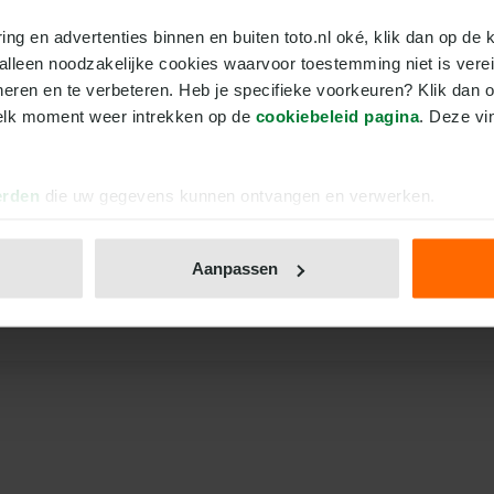
ring en advertenties binnen en buiten toto.nl oké, klik dan op de k
e alleen noodzakelijke cookies waarvoor toestemming niet is vere
neren en te verbeteren. Heb je specifieke voorkeuren? Klik dan o
elk moment weer intrekken op de 
cookiebeleid pagina
. Deze vi
erden
die uw gegevens kunnen ontvangen en verwerken.
Aanpassen