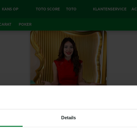
KANS OP
TOTO SCORE
TOTO
KLANTENSERVICE
AC
CARAT
POKER
€25.000
6
EXTRA
SPEED BACCARAT F
Log in om Speed Baccarat F te kunnen spele
Details
INLOGGEN