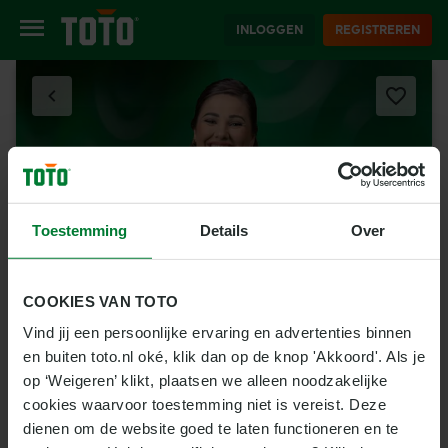
INLOGGEN
REGISTREREN
Toestemming
Details
Over
COOKIES VAN TOTO
Vind jij een persoonlijke ervaring en advertenties binnen 
en buiten toto.nl oké, klik dan op de knop 'Akkoord'. Als je 
op ‘Weigeren’ klikt, plaatsen we alleen noodzakelijke 
cookies waarvoor toestemming niet is vereist. Deze 
dienen om de website goed te laten functioneren en te 