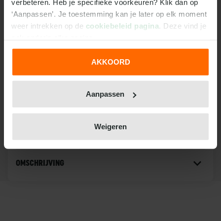
verbeteren. Heb je specifieke voorkeuren? Klik dan op 
‘Aanpassen’. Je toestemming kan je later op elk moment 
START SPEL
weer intrekken op de 
cookiebeleid pagina
. Deze vind je 
ook onderin elke pagina.
TOTO BLACKJACK A
Evolution
AKKOORD
RTP 99.29
We werken samen met
28 derden
die uw gegevens
Min: € 10
kunnen ontvangen en verwerken.
Blackjack
Aanpassen
Lage Volatiliteit
Weigeren
CATEGORIEËN
OMSCHRIJVING