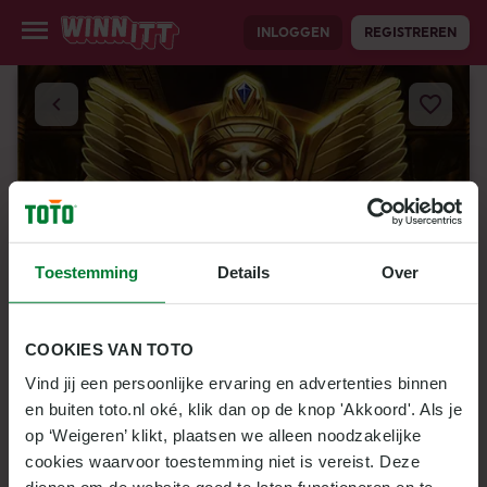
INLOGGEN
REGISTREREN
Toestemming
Details
Over
COOKIES VAN TOTO
Vind jij een persoonlijke ervaring en advertenties binnen 
en buiten toto.nl oké, klik dan op de knop 'Akkoord'. Als je 
op ‘Weigeren’ klikt, plaatsen we alleen noodzakelijke 
cookies waarvoor toestemming niet is vereist. Deze 